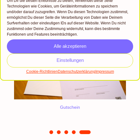
Um Dir die besten Erlebnisse zu bieten, verwendet diese Seite
DAS
ein eigenes Siebdruckset zu Hause hast, kannst
KÖNNTE DIR
Technologien wie Cookies, um Geräteinformationen zu speichern
du gern dein eigenes Equipment mitbringen, um
AUCH
und/oder darauf zuzugreifen. Wenn Du diesen Technologien zustimmst,
GEFALLEN:
ermöglichst Du dieser Seite die Verarbeitung von Daten wie Deinem
die einzelnen Arbeitsschritte damit zu üben. Dein
Surfverhalten oder eindeutigen IDs auf dieser Website. Wenn Du nicht
beschichtetes Sieb kannst du anschließend mit
zustimmst oder Deine Zustimmung widerrufst, kann dies bestimmte
Funktionen und Features beeinträchtigen.
nach Hause nehmen – die Entschichtung kannst
du an einem anderen Sieb üben.
Alle akzeptieren
Einstellungen
Cookie-Richtlinien
Datenschutzerklärung
Impressum
Gutschein