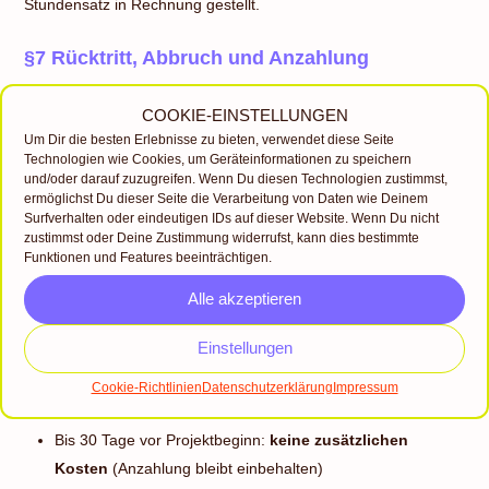
Stundensatz in Rechnung gestellt.
§7 Rücktritt, Abbruch und Anzahlung
7.1
Anzahlung:
COOKIE-EINSTELLUNGEN
Bei Vertragsabschluss ist eine Anzahlung in Höhe von 20 % des
Um Dir die besten Erlebnisse zu bieten, verwendet diese Seite
vereinbarten Honorars fällig. Diese Anzahlung wird
Technologien wie Cookies, um Geräteinformationen zu speichern
unabhängig vom Projektverlauf einbehalten
und auf die
und/oder darauf zuzugreifen. Wenn Du diesen Technologien zustimmst,
Gesamtsumme angerechnet.
ermöglichst Du dieser Seite die Verarbeitung von Daten wie Deinem
Surfverhalten oder eindeutigen IDs auf dieser Website. Wenn Du nicht
7.2
Abbruch während des Projekts:
zustimmst oder Deine Zustimmung widerrufst, kann dies bestimmte
Bricht die Auftraggeber:in das Projekt nach Beginn ab, sind alle
Funktionen und Features beeinträchtigen.
bis dahin
erbrachten Leistungen
sowie
bereits entstandene
Alle akzeptieren
Kosten
vollständig zu vergüten. Die geleistete Anzahlung wird
auf diese Summe angerechnet.
Einstellungen
7.3
Stornierung vor Projektbeginn (Ausfallhonorar):
Cookie-Richtlinien
Datenschutzerklärung
Impressum
Bei Stornierung vor Projektbeginn gilt folgende Staffelung:
Bis 30 Tage vor Projektbeginn:
keine zusätzlichen
Kosten
(Anzahlung bleibt einbehalten)