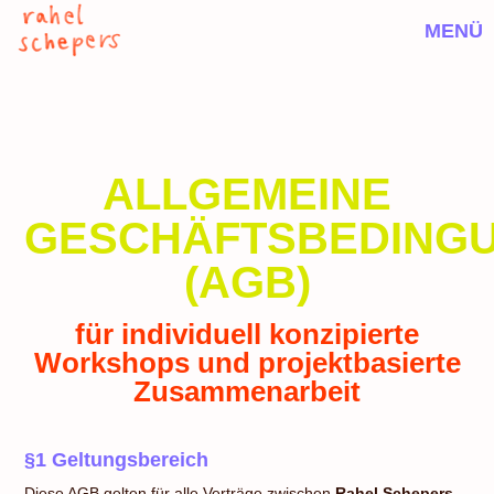
MENÜ
ALLGEMEINE
GESCHÄFTSBEDING
(AGB)
für individuell konzipierte
Workshops und projektbasierte
Zusammenarbeit
§1 Geltungsbereich
Diese AGB gelten für alle Verträge zwischen
Rahel Schepers
,